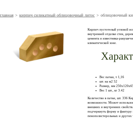
главная
>
кирпич силикатный облицовочный литос
>
облицовочный кир
Кирпич пустотелый угловой исп
внутренней отделке стен, дере
цемента и известняка-ракушеч
климатической зоне.
Характ
Вес пачки, т 1,16
шт. на м2 52
Размер, мм 250х120х6
Вес 1 шт., кг 3.42
Количество в пачке, шт. 336 К
возможности. Может использова
внешних и внутренних свойств.
подчеркнуть форму и фактуру 
пенополистерольных и других 