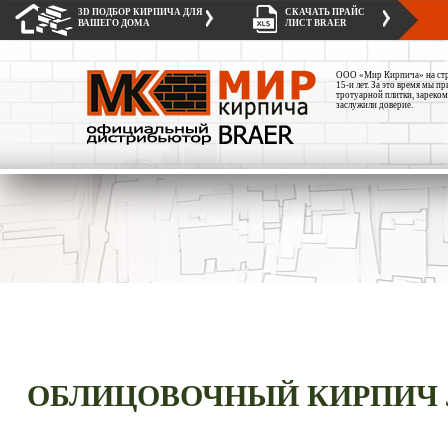
3D ПОДБОР КИРПИЧА ДЛЯ
СКАЧАТЬ ПРАЙС
ВАШЕГО ДОМА
ЛИСТ BRAER
ООО «Мир Кирпича» на стро
15-и лет. За это время мы 
тротуарной плитки, зареком
заслужили доверие.
ОБЛИЦОВОЧНЫЙ КИРПИЧ 