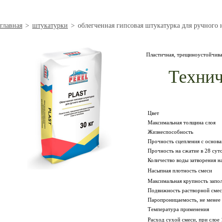
главная
>
штукатурки
>
облегченная гипсовая штукатурка для ручного н
Пластичная, трещиноустойчивая
Технич
Цвет
Максимальная толщина слоя
Жизнеспособность
Прочность сцепления с основан
Прочность на сжатие в 28 суто
Количество воды затворения на
Насыпная плотность смеси
Максимальная крупность запо
Подвижность растворной сме
Паропроницаемость, не менее 
Температура применения
Расход сухой смеси, при слое