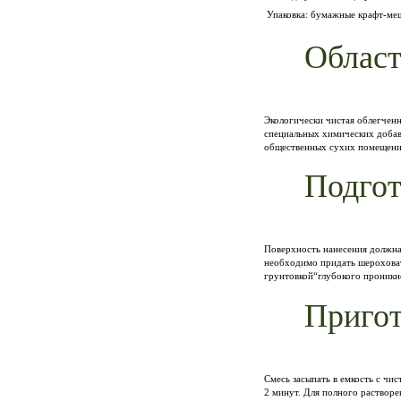
Упаковка: бумажные крафт-ме
Област
Экологически чистая облегчен
специальных химических добав
общественных сухих помещени
Подгот
Поверхность нанесения должна 
необходимо придать шероховат
грунтовкой“глубокого проникн
Пригот
Смесь засыпать в емкость с чи
2 минут. Для полного растворе