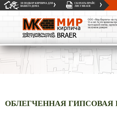
3D ПОДБОР КИРПИЧА ДЛЯ
СКАЧАТЬ ПРАЙС
ВАШЕГО ДОМА
ЛИСТ BRAER
ООО «Мир Кирпича» на стро
15-и лет. За это время мы 
тротуарной плитки, зареком
заслужили доверие.
ОБЛЕГЧЕННАЯ ГИПСОВАЯ 