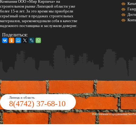
Компания ООО «Мир Кирпича» на
Ката
строительном рынке Липецкой области уже
Гале
более 15-и лет. За это время мы приобрели
Дост
серьёзный опыт в продажах строительных
Конт
материалов, зарекомендовали себя в качестве
надежного поставщика и заслужили доверие.
Поделиться:
Липецк и область
8(4742)
37-68-10
Изготовление и продвижение
Seo
Pr