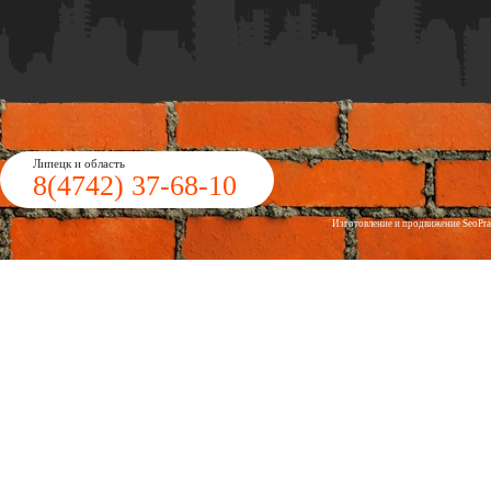
Липецк и область
8(4742)
37-68-10
Изготовление и продвижение
Seo
Pr