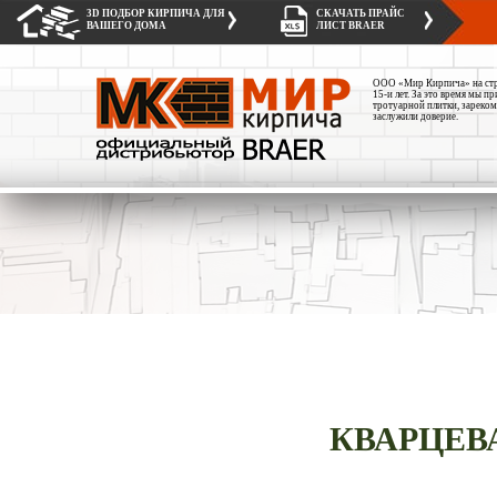
3D ПОДБОР КИРПИЧА ДЛЯ
СКАЧАТЬ ПРАЙС
ВАШЕГО ДОМА
ЛИСТ BRAER
ООО «Мир Кирпича» на стро
15-и лет. За это время мы 
тротуарной плитки, зареком
заслужили доверие.
КВАРЦЕВ