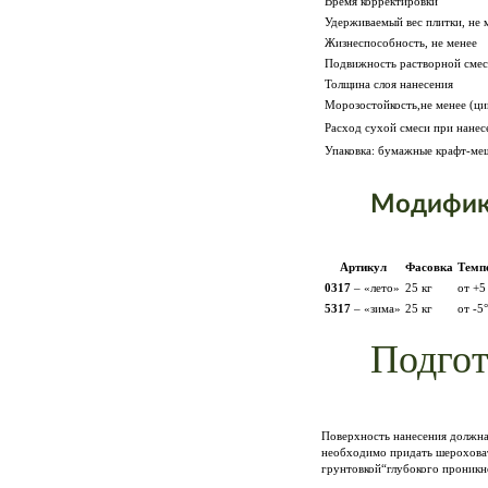
Время корректировки
Удерживаемый вес плитки, не 
Жизнеспособность, не менее
Подвижность растворной сме
Толщина слоя нанесения
Морозостойкость,не менее (ци
Расход сухой смеси при нане
Упаковка: бумажные крафт-ме
Модифика
Артикул
Фасовка
Темп
0317
– «лето»
25 кг
от +5
5317
– «зима»
25 кг
от -5
Подгот
Поверхность нанесения должна 
необходимо придать шероховат
грунтовкой“глубокого проникн