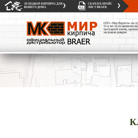
3D ПОДБОР КИРПИЧА ДЛЯ
СКАЧАТЬ ПРАЙС
ВАШЕГО ДОМА
ЛИСТ BRAER
ООО «Мир Кирпича» на стро
15-и лет. За это время мы 
тротуарной плитки, зареком
заслужили доверие.
К