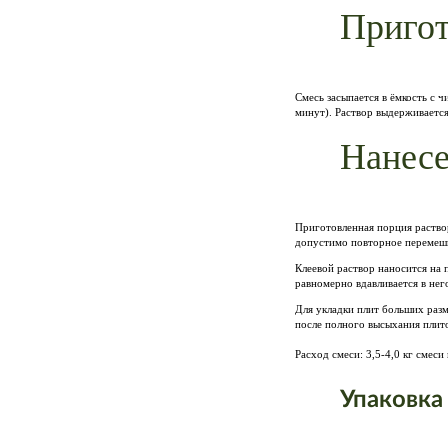
Пригот
Смесь засыпается в ёмкость с 
минут). Раствор выдерживается
Нанесе
Приготовленная порция раствор
допустимо повторное перемеши
Клеевой раствор наносится на 
равномерно вдавливается в нег
Для укладки плит больших разм
после полного высыхания плит
Расход смеси: 3,5-4,0 кг смеси
Упаковка