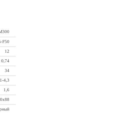
M300
5-F50
12
0,74
34
1-4,3
1,6
0x88
орный