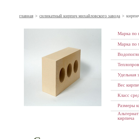
главная
>
силикатный кирпич михайловского завода
>
кирпи
Марка по 
Марка по 
Водопогл
Теплопров
Удельная 
Вес кирпич
Класс сре
Размеры к
Альтернат
кирпича