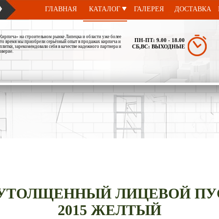
ГЛАВНАЯ
КАТАЛОГ
ГАЛЕРЕЯ
ДОСТАВКА
рпича» на строительном рынке Липецка и области уже более
ПН-ПТ: 9.00 - 18.00
а это время мы приобрели серьёзный опыт в продажах кирпича и
СБ,ВC: ВЫХОДНЫЕ
плитки, зарекомендовали себя в качестве надежного партнера и
оверие.
УТОЛЩЕННЫЙ ЛИЦЕВОЙ ПУСТ
2015 ЖЕЛТЫЙ