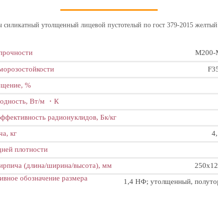
ч силикатный утолщенный лицевой пустотелый по гост 379-2015 желтый
прочности
M200-
морозостойкости
F3
ощение, %
одность, Вт/м ・К
эффективность радионуклидов, Бк/кг
а, кг
4,
дней плотности
ирпича (длина/ширина/высота), мм
250x12
ивное обозначение размера
1,4 НФ; утолщенный, полут