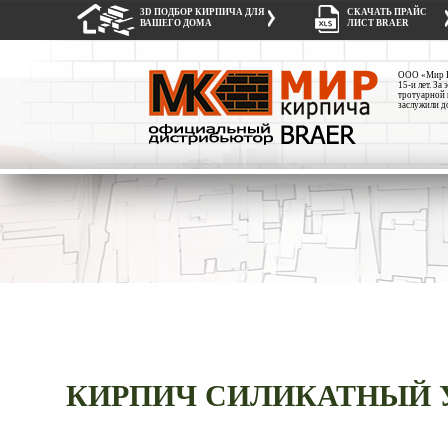
3D ПОДБОР КИРПИЧА ДЛЯ
СКАЧАТЬ ПРАЙС
ВАШЕГО ДОМА
ЛИСТ BRAER
ООО «Мир Ки
15-и лет. З
тротуарной 
заслужили д
КИРПИЧ СИЛИКАТНЫЙ 