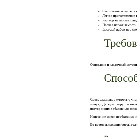
Стабильное качество с
Легкое приготовление 
Раствор не пачкает ли
Полная наполняемость
Быстрый набор прочно
Требов
Основание и кладочный матери
Спосо
Смесь засыпать в емкость с чи
минут). Дать раствору отстоят
посторонних добавок или запо
Нанесение смеси необходимо п
Во время высыхания смесь дол