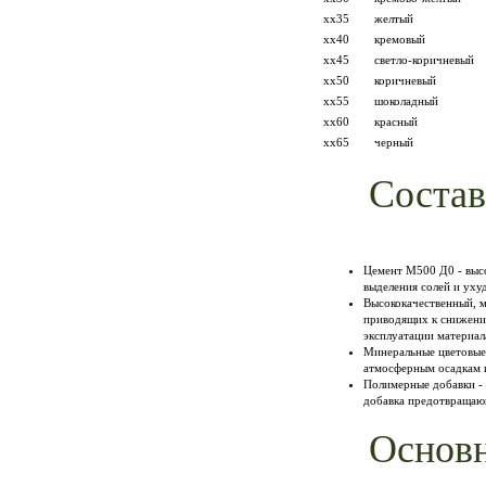
хх35
желтый
хх40
кремовый
хх45
светло-коричневый
хх50
коричневый
хх55
шоколадный
хх60
красный
хх65
черный
Состав
Цемент М500 Д0 - выс
выделения солей и ух
Высококачественный, м
приводящих к снижению
эксплуатации материал
Минеральные цветовые 
атмосферным осадкам 
Полимерные добавки - 
добавка предотвращаю
Основ