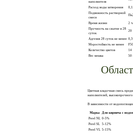
наполнителя
Расход воды затворения
0,1
Подвижность растворной
Пк2
смеси
Время жизни
2 ч
Прочность на сжатие в 28
20
суток
Адгезия 28 суток не менее
0,
Моростойкость не менее
F5
Количество цветов
14
Вес мешка
50 
Област
Цветная кладочная смесь пред
наполнителей, высокопрочного
В зависимости от водопоглощен
Марка
Для кирпича с водо
Perel NL
0-5%
Perel SL
5-12%
Perel VL
5-15%