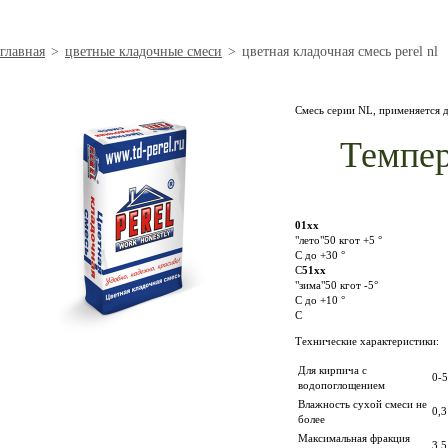
главная
>
цветные кладочные смеси
>
цветная кладочная смесь perel nl
Смесь серии NL, применяется д
Темпер
01xx
"лето"50 кгот +5 °
С до +30 °
С
51xx
"зима"50 кгот -5°
С до +10 °
С
Технические характеристики:
Для кирпича с
0-
водопоглощением
Влажность сухой смеси не
0,
более
Максимальная фракция
3,5