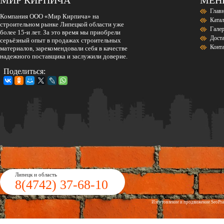
Глав
Компания ООО «Мир Кирпича» на
Ката
строительном рынке Липецкой области уже
Гале
более 15-и лет. За это время мы приобрели
Дост
серьёзный опыт в продажах строительных
Конт
материалов, зарекомендовали себя в качестве
надежного поставщика и заслужили доверие.
Поделиться:
Липецк и область
8(4742)
37-68-10
Изготовление и продвижение
Seo
Pr