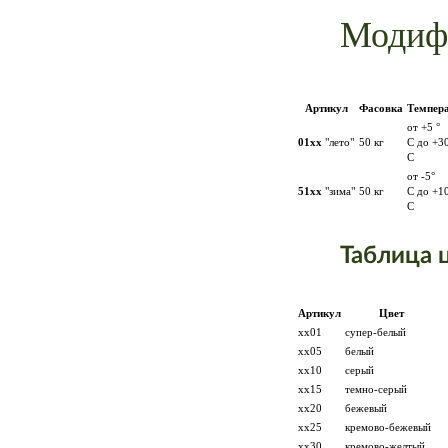
Модиф
Артикул
Фасовка
Темпер
от +5 °
01xx
"лето"
50 кг
С до +30
С
от -5°
51xx
"зима"
50 кг
С до +10
С
Таблица 
Артикул
Цвет
хх01
супер-белый
хх05
белый
хх10
серый
хх15
темно-серый
хх20
бежевый
хх25
кремово-бежевый
хх30
кремово-желтый