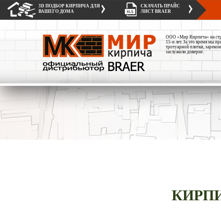
3D ПОДБОР КИРПИЧА ДЛЯ
СКАЧАТЬ ПРАЙС
ВАШЕГО ДОМА
ЛИСТ BRAER
ООО «Мир Кирпича» на стро
15-и лет. За это время мы 
тротуарной плитки, зареком
заслужили доверие.
КИРП