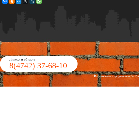
Липецк и область
8(4742)
37-68-10
Изготовление и продвижение
Seo
Pr